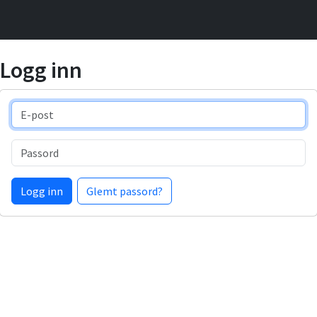
Logg inn
E-post
Passord
Logg inn
Glemt passord?