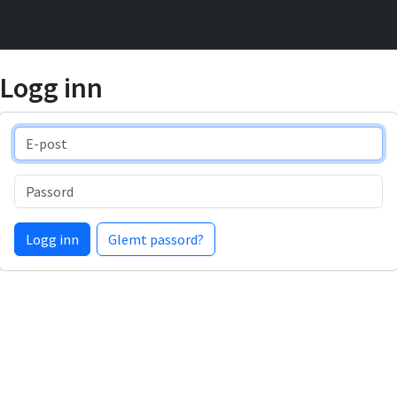
Logg inn
E-post
Passord
Logg inn
Glemt passord?