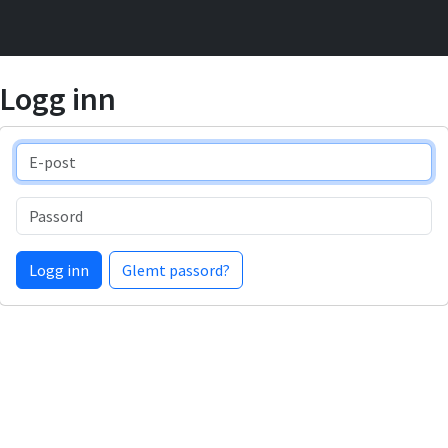
Logg inn
E-post
Passord
Logg inn
Glemt passord?