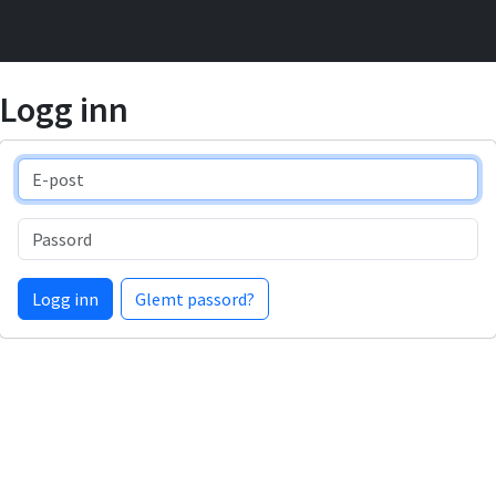
Logg inn
E-post
Passord
Logg inn
Glemt passord?