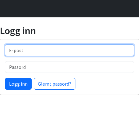
Logg inn
E-post
Passord
Logg inn
Glemt passord?