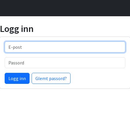
Logg inn
E-post
Passord
Logg inn
Glemt passord?