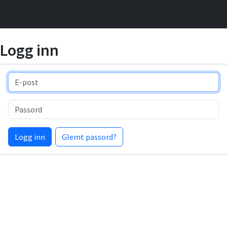
Logg inn
E-post
Passord
Logg inn
Glemt passord?