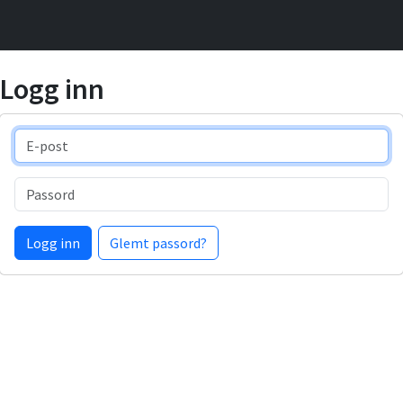
Logg inn
E-post
Passord
Logg inn
Glemt passord?