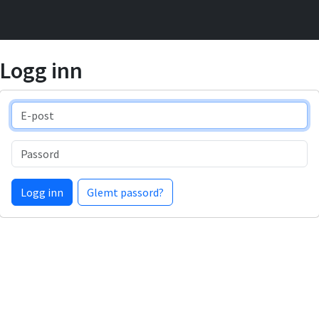
Logg inn
E-post
Passord
Logg inn
Glemt passord?